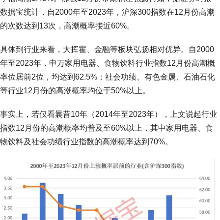
数据宝统计，自2000年至2023年，沪深300指数在12月份高潮
的次数达到13次，高潮概率接近60%。
具体到行业来看，大挥霍、金融等板块弘扬相对优异。自2000
年至2023年，申万家用电器、食物饮料行业指数12月份高潮概
率位居前2位，均达到62.5%；社会功绩、有色金属、石油石化
等行业12月份的高潮概率均位于50%以上。
事实上，若仅看曩昔10年（2014年至2023年），上文说起行业
指数12月份的高潮概率均普及至60%以上，其中家用电器、食
物饮料及社会功绩行业指数的高潮概率达到70%。