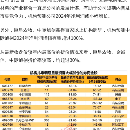
材料的产业整合一直是公司的发展计谋、有助于公司短期内普及
市集竞争力，机构预测公司2024年净利润或小幅增长。
另外，巨星农牧、中际旭创赢得百家以上机构调研，机构预测中
际旭创2024年净利润增幅有望超过100%。
从最新收盘价较年内最高价的折价情况来看，巨星农牧、金诚
信、中际旭创折价率较高，均超过30%。