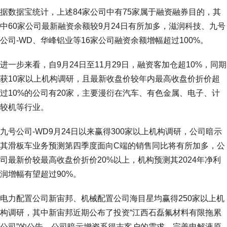
据数据宝统计，上述84家公司中有75家属于融资融券目的，其
中60家公司最新融资余额较9月24日有所加多，滋润科技、九号
公司-WD、华峰铝业等16家公司融资余额增幅超过100%。
进一步来看，自9月24日至11月29日，融资客加仓超10%，同期
获10家以上机构调研，且最新收盘价较年内最高收盘价折价超
过10%的公司有20家，主要漫衍在汽车、有色金属、电子、计
较机等行业。
九号公司-WD9月24日以来赢得300家以上机构调研，公司暗示
其滑板车业务预测第四季度面向C端的销售同比将有所加多，公
司最新价较最高收盘价折价20%以上，机构预测其2024年净利
润增幅有望超过90%。
电力配置公司新宙邦、机械配置公司海目星均赢得250家以上机
构调研，其中新宙邦近期公布了投资“江西石磊氟材料有限拖累
公司”的公告，公司暗示增资系得志客户的需求、完善电解液原