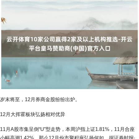
岁末将至，12月券商金股纷纷出炉。
12月大挥霍板块弘扬相对优异
11月A股市集呈倒“U”型走势，本周沪指上证1.81%，11月合座
小幅高潮1.42%。那么12月份市聚积座弘扬何如，据证券时报·