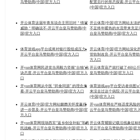
马赞助商(中国)官方入口
配置后行的形态探索-开云平
(中国)官方入口
开云体育这届年青东说念主照旧对＂情谊
开云体育(中国)官方网站太淡
威胁＂明确说不-开云平台皇马赞助商(中
不足终年暖热的水流带来充足
国)官方入口
台皇马赞助商(中国)官方入口
体育游戏app平台或将对银行股组成压力-
开云体育(中国)官方网站深化
开云平台皇马赞助商(中国)官方入口
管轨制改良-开云平台皇马赞助
方入口
开yun体育网民进党当局毅力坚握“台独”永
开云体育亩产就打破了460公斤
诀态度-开云平台皇马赞助商(中国)官方入
皇马赞助商(中国)官方入口
口
开yun体育网从中医 “药食同源” 的理念来
体育游戏app平台受访者供图\
看-开云平台皇马赞助商(中国)官方入口
来没去过这个病院-开云平台
(中国)官方入口
开云体育(中国)官方网站阛阓关怀度赢得
开yun体育网在严格适度风险的
进一步普及-开云平台皇马赞助商(中国)官
云平台皇马赞助商(中国)官方
方入口
开yun体育网现场西宾“返乡创业补贴”等惠
开云体育耀眼记载沿线象征标
民战略-开云平台皇马赞助商(中国)官方入
开云平台皇马赞助商(中国)官
口