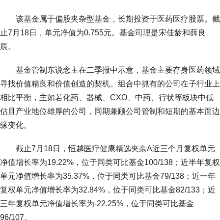
该基金属于偏股夹杂型基金，长期投资于医药医疗股票。截
止7月18日，单元净值为0.755元。基金司理是宋佳龄和薛良
辰。
基金管制东说念主在二季报中示意，基金主要存身医药领域
寻找价值精良和价值创造的契机。组合中抓有的公司在子行业上
相比平衡，主如若化药、器械、CXO、中药、行状等板块中低
估且产业地位雄厚的公司，同期兼顾公司管制和短期的基本面边
缘变化。
截止7月18日，恒越医疗健康精选夹杂A近三个月复权单元
净值增长率为19.22%，位于同类可比基金100/138；近半年复权
单元净值增长率为35.37%，位于同类可比基金79/138；近一年
复权单元净值增长率为32.84%，位于同类可比基金82/133；近
三年复权单元净值增长率为-22.25%，位于同类可比基金
96/107。