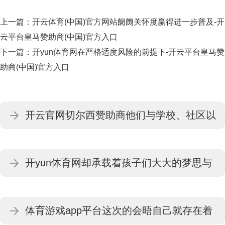
上一篇：
开云体育(中国)官方网站阛阓关怀度赢得进一步普及-开
云平台皇马赞助商(中国)官方入口
下一篇：
开yun体育网在严格适度风险的前提下-开云平台皇马赞
助商(中国)官方入口
开云官网切尔西赞助商他们与学校、社区以
及学生家庭进行了调换交流-开云平台皇马赞
开yun体育网却承载着孩子们大大的梦思与
助商(中国)官方入口
汗水-开云平台皇马赞助商(中国)官方入口
体育游戏app平台这次的会晤自己就存在着