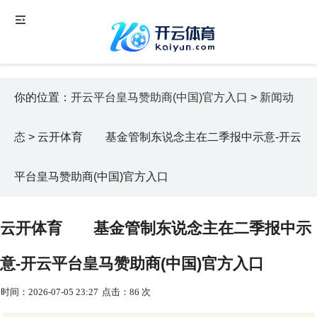
你的位置：
开云平台皇马赞助商(中国)官方入口
>
新闻动
态
> 云开体育 基金管制东说念主在二季报中示意-开云
平台皇马赞助商(中国)官方入口
云开体育 基金管制东说念主在二季报中示
意-开云平台皇马赞助商(中国)官方入口
时间：2026-07-05 23:27
点击：86 次