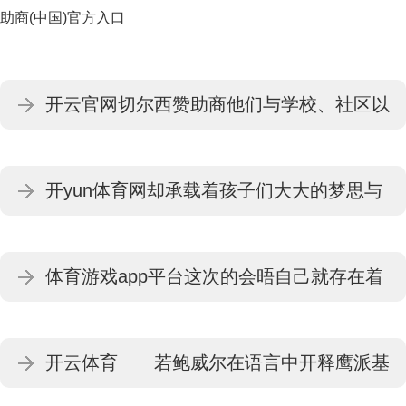
助商(中国)官方入口
开云官网切尔西赞助商他们与学校、社区以
及学生家庭进行了调换交流-开云平台皇马赞
开yun体育网却承载着孩子们大大的梦思与
助商(中国)官方入口
汗水-开云平台皇马赞助商(中国)官方入口
体育游戏app平台这次的会晤自己就存在着
极大的不自制性-开云平台皇马赞助商(中国)
开云体育 若鲍威尔在语言中开释鹰派基
官方入口