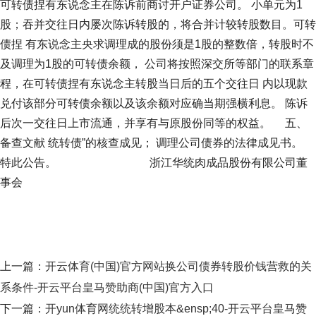
可转债捏有东说念主在陈诉前商讨开户证券公司。 小单元为1
股；吞并交往日内屡次陈诉转股的，将合并计较转股数目。可转
债捏 有东说念主央求调理成的股份须是1股的整数倍，转股时不
及调理为1股的可转债余额， 公司将按照深交所等部门的联系章
程，在可转债捏有东说念主转股当日后的五个交往日 内以现款
兑付该部分可转债余额以及该余额对应确当期强横利息。 陈诉
后次一交往日上市流通，并享有与原股份同等的权益。 五、
备查文献 统转债”的核查成见； 调理公司债券的法律成见书。
特此公告。 浙江华统肉成品股份有限公司董
事会
上一篇：
开云体育(中国)官方网站换公司债券转股价钱营救的关
系条件-开云平台皇马赞助商(中国)官方入口
下一篇：
开yun体育网统统转增股本&ensp;40-开云平台皇马赞