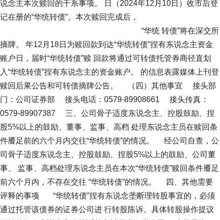
说念主本次赎回的干系事项。 日（2024年12月10日）收市后登
记在册的“华统转债”。本次赎回完成后，
“华统 转债”将在深交所
摘牌。 年12月18日为赎回款到达“华统转债”捏有东说念主资金
账户日，届时“华统转债”赎 回款将通过可转债托管券商径直划
入“华统转债”捏有东说念主的资金账户。 的信息表露媒体上刊登
赎回后果公告和可转债摘牌公告。 （四）其他事宜 接头部
门：公司证券部 接头电话：0579-89908661 接头传真：
0579-89907387 三、公司骨子适度东说念主、控股鼓励、捏
股5%以上的鼓励、董事、监事、高档 处理东说念主员在赎回条
件餍足前的六个月内交往“华统转债”的情况。 经公司自查，公
司骨子适度东说念主、控股鼓励、捏股5%以上的鼓励、公司董
事、 监事、高档处理东说念主员在本次“华统转债”赎回条件餍足
前六个月内，不存在交往 “华统转债”的情况。 四、其他需要
评释的事项 “华统转债”捏有东说念垄断理转股事宜的，必须
通过托管该债券的证券公司进 行转股陈诉。具体转股操作提议