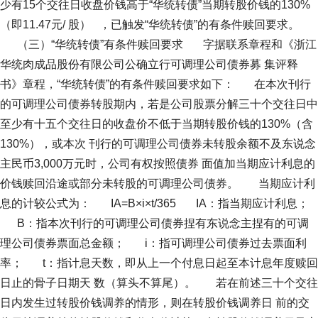
少有15个交往日收盘价钱高于“华统转债”当期转股价钱的130%
（即11.47元/ 股） ，已触发“华统转债”的有条件赎回要求。
（三）“华统转债”有条件赎回要求 字据联系章程和《浙江
华统肉成品股份有限公司公确立行可调理公司债券募 集评释
书》章程，“华统转债”的有条件赎回要求如下： 在本次刊行
的可调理公司债券转股期内，若是公司股票分解三十个交往日中
至少有十五个交往日的收盘价不低于当期转股价钱的130%（含
130%），或本次 刊行的可调理公司债券未转股余额不及东说念
主民币3,000万元时，公司有权按照债券 面值加当期应计利息的
价钱赎回沿途或部分未转股的可调理公司债券。 当期应计利
息的计较公式为： IA=B×i×t/365 IA：指当期应计利息；
B：指本次刊行的可调理公司债券捏有东说念主捏有的可调
理公司债券票面总金额； i：指可调理公司债券过去票面利
率； t：指计息天数，即从上一个付息日起至本计息年度赎回
日止的骨子日期天 数（算头不算尾）。 若在前述三十个交往
日内发生过转股价钱调养的情形，则在转股价钱调养日 前的交