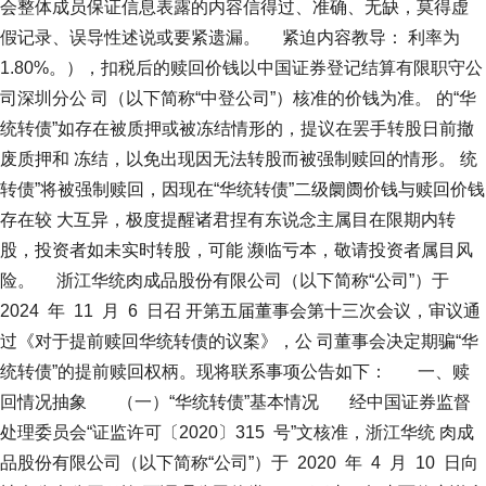
会整体成员保证信息表露的内容信得过、准确、无缺，莫得虚
假记录、误导性述说或要紧遗漏。 紧迫内容教导： 利率为
1.80%。），扣税后的赎回价钱以中国证券登记结算有限职守公
司深圳分公 司（以下简称“中登公司”）核准的价钱为准。 的“华
统转债”如存在被质押或被冻结情形的，提议在罢手转股日前撤
废质押和 冻结，以免出现因无法转股而被强制赎回的情形。 统
转债”将被强制赎回，因现在“华统转债”二级阛阓价钱与赎回价钱
存在较 大互异，极度提醒诸君捏有东说念主属目在限期内转
股，投资者如未实时转股，可能 濒临亏本，敬请投资者属目风
险。 浙江华统肉成品股份有限公司（以下简称“公司”）于
2024 年 11 月 6 日召 开第五届董事会第十三次会议，审议通
过《对于提前赎回华统转债的议案》，公 司董事会决定期骗“华
统转债”的提前赎回权柄。现将联系事项公告如下： 一、赎
回情况抽象 （一）“华统转债”基本情况 经中国证券监督
处理委员会“证监许可〔2020〕315 号”文核准，浙江华统 肉成
品股份有限公司（以下简称“公司”）于 2020 年 4 月 10 日向