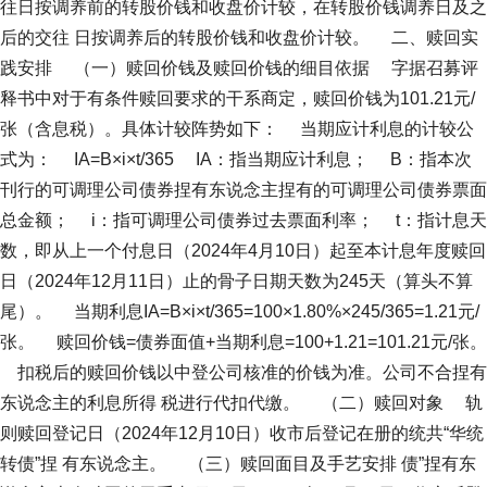
往日按调养前的转股价钱和收盘价计较，在转股价钱调养日及之
后的交往 日按调养后的转股价钱和收盘价计较。 二、赎回实
践安排 （一）赎回价钱及赎回价钱的细目依据 字据召募评
释书中对于有条件赎回要求的干系商定，赎回价钱为101.21元/
张（含息税）。具体计较阵势如下： 当期应计利息的计较公
式为： IA=B×i×t/365 IA：指当期应计利息； B：指本次
刊行的可调理公司债券捏有东说念主捏有的可调理公司债券票面
总金额； i：指可调理公司债券过去票面利率； t：指计息天
数，即从上一个付息日（2024年4月10日）起至本计息年度赎回
日（2024年12月11日）止的骨子日期天数为245天（算头不算
尾）。 当期利息IA=B×i×t/365=100×1.80%×245/365=1.21元/
张。 赎回价钱=债券面值+当期利息=100+1.21=101.21元/张。
扣税后的赎回价钱以中登公司核准的价钱为准。公司不合捏有
东说念主的利息所得 税进行代扣代缴。 （二）赎回对象 轨
则赎回登记日（2024年12月10日）收市后登记在册的统共“华统
转债”捏 有东说念主。 （三）赎回面目及手艺安排 债”捏有东